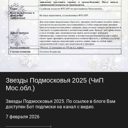
Звезды Подмосковья 2025 (ЧиП
Мос.обл.)
Звезды Подмосковья 2025. По ссылке в блоге Вам
доступен Бот подписки на канал с видео.
7 февраля 2026