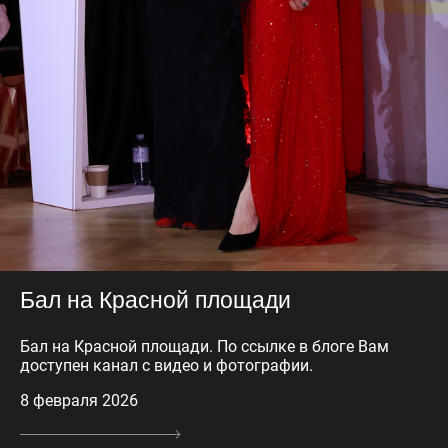
Бал на Красной площади
Бал на Красной площади. По ссылке в блоге Вам
доступен канал с видео и фотографии.
8 февраля 2026