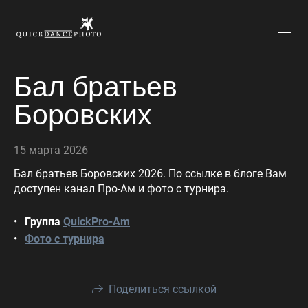
Бал братьев
Боровских
15 марта 2026
Бал братьев Боровских 2026. По ссылке в блоге Вам
доступен канал Про-Ам и фото с турнира.
Группа
QuickPro-Am
Фото с турнира
Поделиться ссылкой