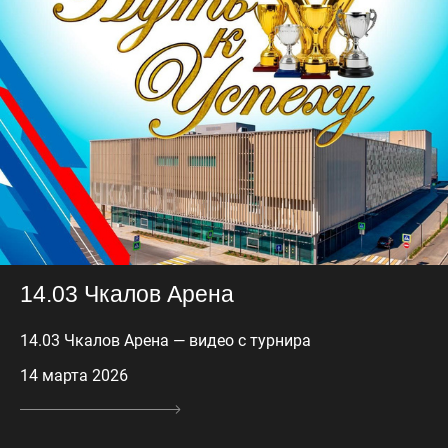
14.03 Чкалов Арена
14.03 Чкалов Арена — видео с турнира
14 марта 2026