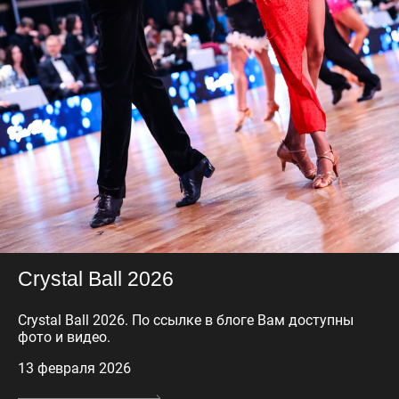
Crystal Ball 2026
Crystal Ball 2026. По ссылке в блоге Вам доступны
фото и видео.
13 февраля 2026