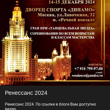
Ренессанс 2024
Ренессанс 2024. По ссылке в блоге Вам доступно
видео.