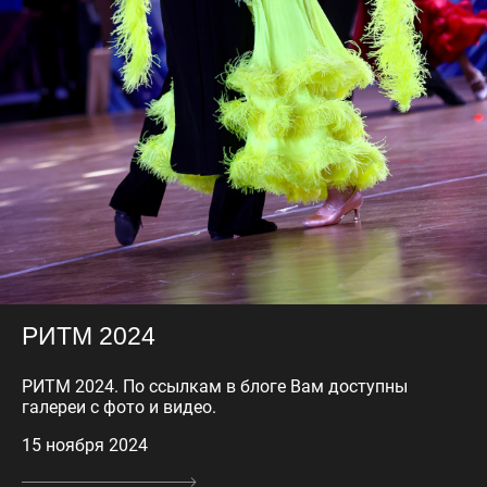
РИТМ 2024
РИТМ 2024. По ссылкам в блоге Вам доступны
галереи с фото и видео.
15 ноября 2024