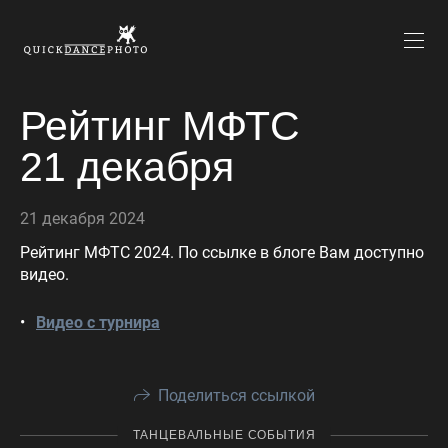
Рейтинг МФТС
21 декабря
21 декабря 2024
Рейтинг МФТС 2024. По ссылке в блоге Вам доступно
видео.
Видео с турнира
Поделиться ссылкой
ТАНЦЕВАЛЬНЫЕ СОБЫТИЯ