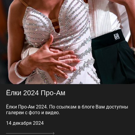
Ёлки 2024 Про-Ам
Ёлки Про-Ам 2024. По ссылкам в блоге Вам доступны
галереи с фото и видео.
14 декабря 2024