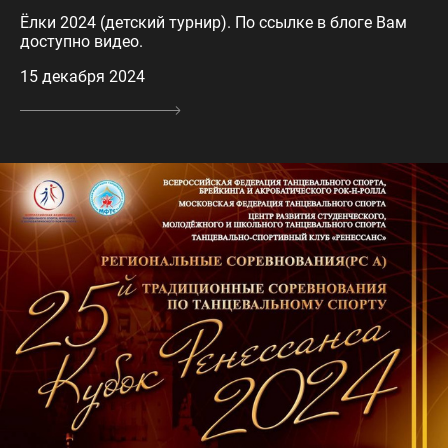
Ёлки 2024 (детский турнир). По ссылке в блоге Вам
доступно видео.
15 декабря 2024