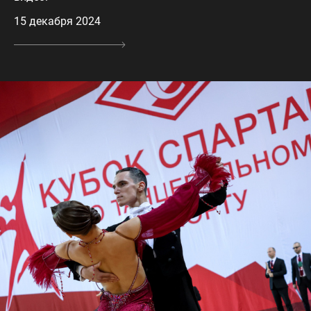
15 декабря 2024