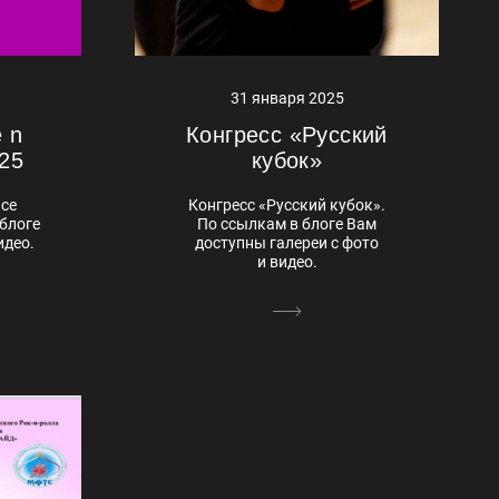
31 января 2025
 n
Конгресс «Русский
025
кубок»
nce
Конгресс «Русский кубок».
 блоге
По ссылкам в блоге Вам
идео.
доступны галереи с фото
и видео.