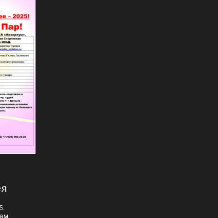
ея
5.
Вам