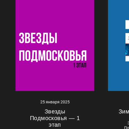
25 января 2025
Звезды
Зим
Подмосковья — 1
этап
По