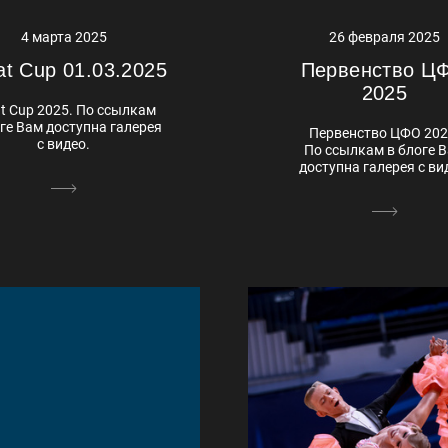
4 марта 2025
26 февраля 2025
at Cup 01.03.2025
Первенство Ц
2025
t Cup 2025. По ссылкам
оге Вам доступна галерея
Первенство ЦФО 202
с видео.
По ссылкам в блоге 
доступна галерея с ви