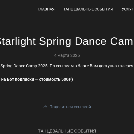
ГЛАВНАЯ
ТАНЦЕВАЛЬНЫЕ СОБЫТИЯ
УСЛУГ
tarlight Spring Dance Ca
4 марта 2025
ht Spring Dance Camp 2025. По ссылкам в блоге Вам доступна галерея 
 на Бот подписки — стоимость 500₽)
Поделиться ссылкой
ТАНЦЕВАЛЬНЫЕ СОБЫТИЯ