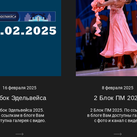
16 февраля 2025
8 февраля 2025
бок Эдельвейса
2 Блок ПМ 20
бок Эдельвейса 2025.
2 Блок ПМ 2025. По сс
 ссылкам в блоге Вам
в блоге Вам доступны г
тупна галерея с видео.
с фото и канал с виде