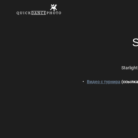
S
Starlig
Видео с турнира
(ссылка