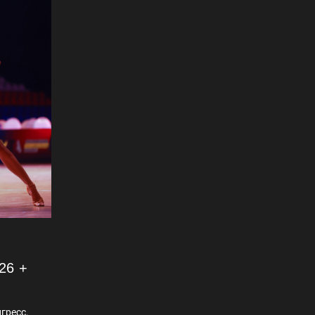
26 +
гресс.