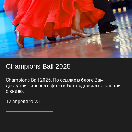
Champions Ball 2025
Champions Ball 2025. По ссылке в блоге Вам
доступны галереи с фото и Бот подписки на каналы
с видео.
12 апреля 2025