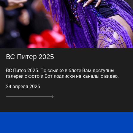
ВС Питер 2025
ВС Питер 2025. По ссылке в блоге Вам доступны
галереи с фото и Бот подписки на каналы с видео.
24 апреля 2025