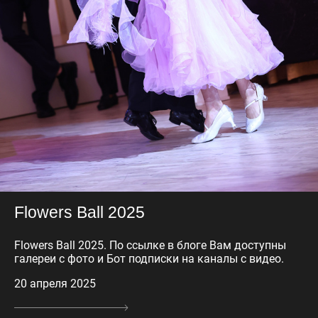
Flowers Ball 2025
Flowers Ball 2025. По ссылке в блоге Вам доступны
галереи с фото и Бот подписки на каналы с видео.
20 апреля 2025