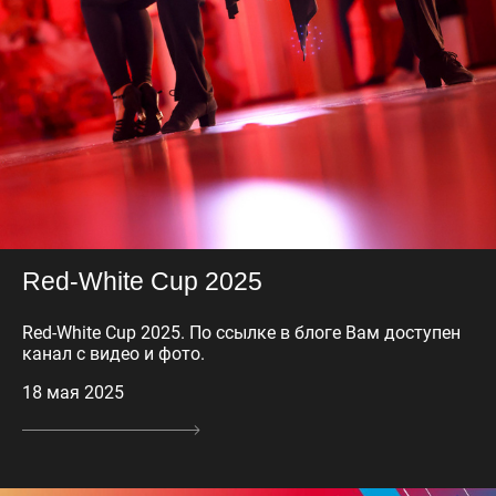
Red-White Cup 2025
Red-White Cup 2025. По ссылке в блоге Вам доступен
канал с видео и фото.
18 мая 2025