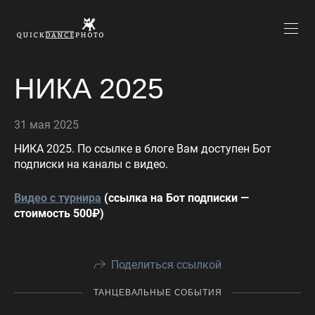
НИКА 2025
31 мая 2025
НИКА 2025. По ссылке в блоге Вам доступен Бот
подписки на каналы с видео.
Видео с турнира
(ссылка на Бот подписки —
стоимость 500₽)
Поделиться ссылкой
ТАНЦЕВАЛЬНЫЕ СОБЫТИЯ